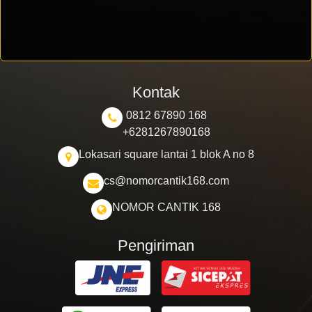
Kontak
0812 67890 168
+6281267890168
Lokasari square lantai 1 blok A no 8
cs@nomorcantik168.com
NOMOR CANTIK 168
Pengiriman